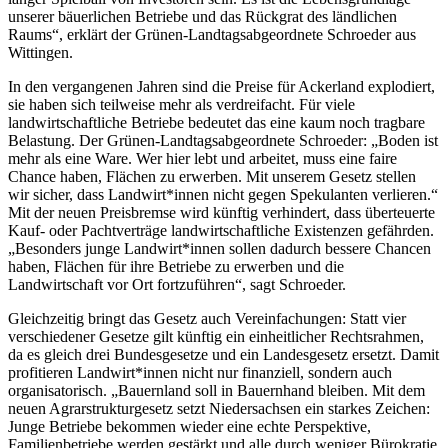
unserer bäuerlichen Betriebe und das Rückgrat des ländlichen
Raums“, erklärt der Grünen-Landtagsabgeordnete Schroeder aus
Wittingen.
In den vergangenen Jahren sind die Preise für Ackerland explodiert,
sie haben sich teilweise mehr als verdreifacht. Für viele
landwirtschaftliche Betriebe bedeutet das eine kaum noch tragbare
Belastung. Der Grünen-Landtagsabgeordnete Schroeder: „Boden ist
mehr als eine Ware. Wer hier lebt und arbeitet, muss eine faire
Chance haben, Flächen zu erwerben. Mit unserem Gesetz stellen
wir sicher, dass Landwirt*innen nicht gegen Spekulanten verlieren.“
Mit der neuen Preisbremse wird künftig verhindert, dass überteuerte
Kauf- oder Pachtverträge landwirtschaftliche Existenzen gefährden.
„Besonders junge Landwirt*innen sollen dadurch bessere Chancen
haben, Flächen für ihre Betriebe zu erwerben und die
Landwirtschaft vor Ort fortzuführen“, sagt Schroeder.
Gleichzeitig bringt das Gesetz auch Vereinfachungen: Statt vier
verschiedener Gesetze gilt künftig ein einheitlicher Rechtsrahmen,
da es gleich drei Bundesgesetze und ein Landesgesetz ersetzt. Damit
profitieren Landwirt*innen nicht nur finanziell, sondern auch
organisatorisch. „Bauernland soll in Bauernhand bleiben. Mit dem
neuen Agrarstrukturgesetz setzt Niedersachsen ein starkes Zeichen:
Junge Betriebe bekommen wieder eine echte Perspektive,
Familienbetriebe werden gestärkt und alle durch weniger Bürokratie