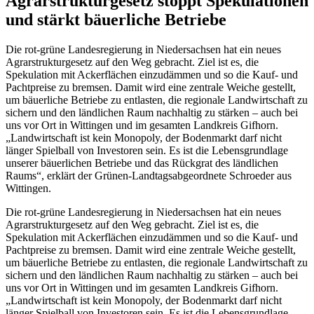
Agrarstrukturgesetz stoppt Spekulationen
und stärkt bäuerliche Betriebe
Die rot-grüne Landesregierung in Niedersachsen hat ein neues
Agrarstrukturgesetz auf den Weg gebracht. Ziel ist es, die
Spekulation mit Ackerflächen einzudämmen und so die Kauf- und
Pachtpreise zu bremsen. Damit wird eine zentrale Weiche gestellt,
um bäuerliche Betriebe zu entlasten, die regionale Landwirtschaft zu
sichern und den ländlichen Raum nachhaltig zu stärken – auch bei
uns vor Ort in Wittingen und im gesamten Landkreis Gifhorn.
„Landwirtschaft ist kein Monopoly, der Bodenmarkt darf nicht
länger Spielball von Investoren sein. Es ist die Lebensgrundlage
unserer bäuerlichen Betriebe und das Rückgrat des ländlichen
Raums“, erklärt der Grünen-Landtagsabgeordnete Schroeder aus
Wittingen.
Die rot-grüne Landesregierung in Niedersachsen hat ein neues
Agrarstrukturgesetz auf den Weg gebracht. Ziel ist es, die
Spekulation mit Ackerflächen einzudämmen und so die Kauf- und
Pachtpreise zu bremsen. Damit wird eine zentrale Weiche gestellt,
um bäuerliche Betriebe zu entlasten, die regionale Landwirtschaft zu
sichern und den ländlichen Raum nachhaltig zu stärken – auch bei
uns vor Ort in Wittingen und im gesamten Landkreis Gifhorn.
„Landwirtschaft ist kein Monopoly, der Bodenmarkt darf nicht
länger Spielball von Investoren sein. Es ist die Lebensgrundlage